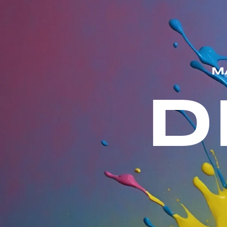
MENÜ
M
D