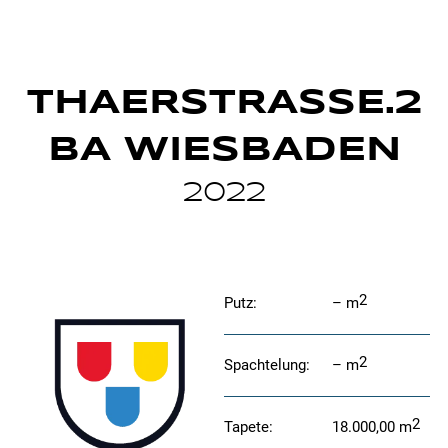
THAERSTRASSE.2
BA WIESBADEN
2022
2
Putz:
–
m
2
Spachtelung:
–
m
2
Tapete:
18.000,00
m